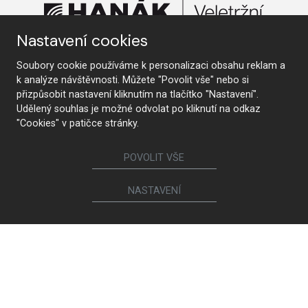
Nastavení cookies
Soubory cookie používáme k personalizaci obsahu reklam a
KONTAKTUJTE NÁS
k analýze návštěvnosti. Můžete "Povolit vše" nebo si
přizpůsobit nastavení kliknutím na tlačítko "Nastavení".
Udělený souhlas je možné odvolat po kliknutí na odkaz
"Cookies" v patičce stránky.
Sledujte nás
POVOLIT VŠE
Nábytek
NASTAVENÍ
Kuchyně
Jídelní židle a křesílka
Interiérové dveře
Sedací soupravy a křesla
Šatny a šatní skříně
Knihovny a komody
Postele a noční stolky
Koupelny
Obývací sestavy
Dětské a studentské pokoje
Jídelní a konferenční stoly
Pracovny