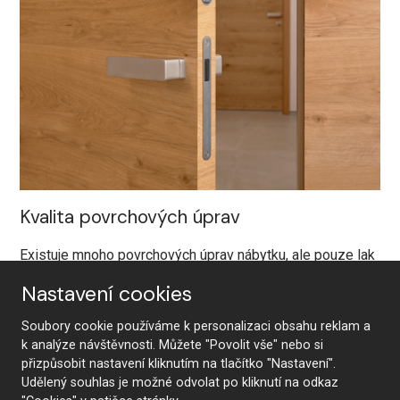
Kvalita povrchových úprav
Existuje mnoho povrchových úprav nábytku, ale pouze lak
je synonymem pro opravdovou kvalitu, odolnost a
Nastavení cookies
exkluzivitu. Dveře jsou lakovány na moderních
navalovacích linkách z obou stran včetně všech hran.
Soubory cookie používáme k personalizaci obsahu reklam a
Kvalita povrchové úpravy je jedinečná a nesrovnatelná.
k analýze návštěvnosti. Můžete "Povolit vše" nebo si
přizpůsobit nastavení kliknutím na tlačítko "Nastavení".
U lakovaných povrchových úprav nanášíme na obou
Udělený souhlas je možné odvolat po kliknutí na odkaz
stranách dveří včetně hran 5 vrstev akrylátového laku a po