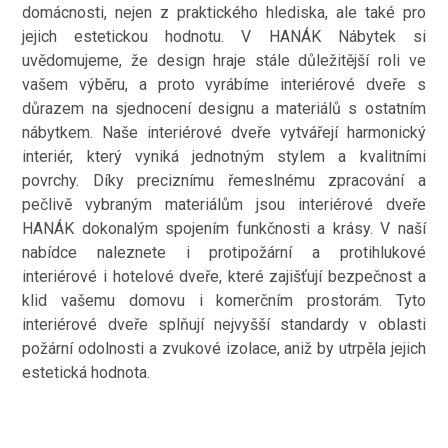
domácnosti, nejen z praktického hlediska, ale také pro
jejich estetickou hodnotu. V HANÁK Nábytek si
uvědomujeme, že design hraje stále důležitější roli ve
vašem výběru, a proto vyrábíme interiérové dveře s
důrazem na sjednocení designu a materiálů s ostatním
nábytkem. Naše interiérové dveře vytvářejí harmonický
interiér, který vyniká jednotným stylem a kvalitními
povrchy. Díky preciznímu řemeslnému zpracování a
pečlivě vybraným materiálům jsou interiérové dveře
HANÁK dokonalým spojením funkčnosti a krásy. V naší
nabídce naleznete i protipožární a protihlukové
interiérové i hotelové dveře, které zajišťují bezpečnost a
klid vašemu domovu i komerčním prostorám. Tyto
interiérové dveře splňují nejvyšší standardy v oblasti
požární odolnosti a zvukové izolace, aniž by utrpěla jejich
estetická hodnota.