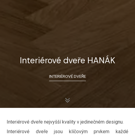
Interiérové dveře HANÁK
INTERIÉROVÉ DVEŘE
Interiérové dveře nejvyšší kvality v jedinečném designu.
Interiérové dveře jsou klíčovým prvkem každé