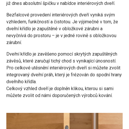
již dnes absolutní špičku v nabídce interiérových dveří.
Bezfalcové provedení interiérových dveří vyniká svým
vzhledem, funkčností a čistotou. Je výjimečné v tom, že
dveřní křídlo je zapuštěné v obložkové zárubni a
nevyčnívá do prostoru – je v jedné rovině s obložkovou
zárubní.
Dveřní křídlo je zavěšeno pomocí skrytých zapuštěných
závěsů, které zaručují tichý chod s vynikající únosností.
Pro celkové utěsnění interiérových dveří si můžete zvolit
integrovaný dveřní práh, který je frézován do spodní hrany
dveřního křídla.
Celkový vzhled dveří je doplněn klikou, kterou si sami
můžete zvolit od námi doporučených výrobců kování.