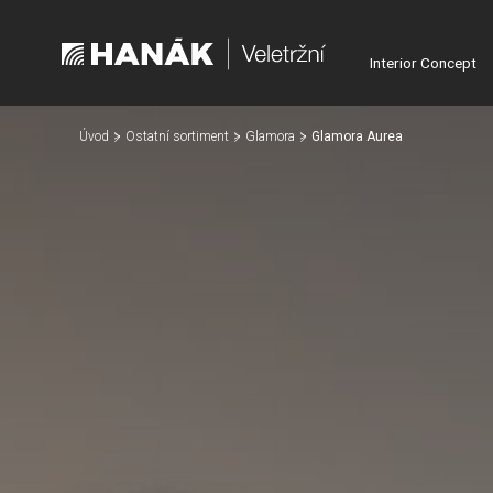
Interior Concept
Úvod
Ostatní sortiment
Glamora
Glamora Aurea