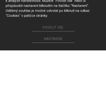
k analýze návštěvnosti. Můžete "Povolit vše" nebo si
přizpůsobit nastavení kliknutím na tlačítko "Nastavení".
Udělený souhlas je možné odvolat po kliknutí na odkaz
"Cookies" v patičce stránky.
POVOLIT VŠE
NASTAVENÍ