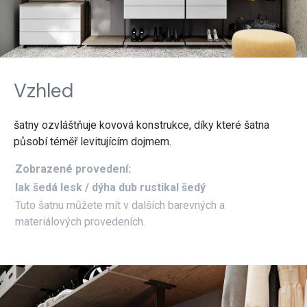
Vzhled
šatny ozvláštňuje kovová konstrukce, díky které šatna
působí téměř levitujícím dojmem.
Zobrazené provedení:
lak šedá lesk / dýha dub rustikal šedý
Tuto šatnu můžete mít v dalších barevných a
materiálových provedeních.