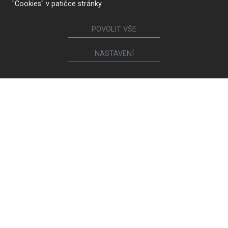
"Cookies" v patičce stránky.
POVOLIT VŠE
NASTAVENÍ
KONTAKTUJTE NÁS
Sledujte nás
Nábytek
Kuchyně
Jídelní židle a křesílka