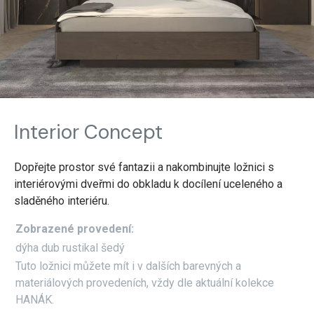
Interior Concept
Dopřejte prostor své fantazii a nakombinujte ložnici s
interiérovými dveřmi do obkladu k docílení uceleného a
sladěného interiéru.
Zobrazené provedení:
dýha dub rustikal šedý
Tuto ložnici můžete mít i v dalších barevných a
materiálových provedeních, vždy dle aktuální kolekce
HANÁK.