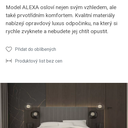
ložnice
ložnice
noční
noční
noční
Model ALEXA osloví nejen svým vzhledem, ale
ALEXA
ALEXA
stolek
stolek
stole
také prvotřídním komfortem. Kvalitní materiály
opravdový
opravdový
postele
postele
poste
nabízejí opravdový luxus odpočinku, na který si
luxus
luxus
ALEXA
ALEXA
ALEX
rychle zvyknete a nebudete jej chtít opustit.
odpočinku
odpočinku
Přidat do oblíbených
Produktový list bez cen